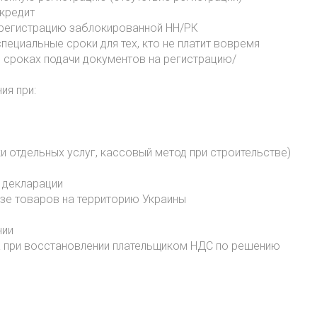
кредит
ерегистрацию заблокированной НН/РК
ециальные сроки для тех, кто не платит вовремя
 сроках подачи документов на регистрацию/
ия при:
ки отдельных услуг, кассовый метод при строительстве)
 декларации
озе товаров на территорию Украины
нии
а при восстановлении плательщиком НДС по решению