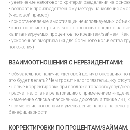
• увеличение налогового критерия разделения на осно
• возврат к производственному методу начисления амо
(числовой пример)
• приостановление амортизации неиспользуемых объекто
• изготовление/строительство основных средств за сч
капитализируемых процентов по кредитам/займам. Как 
• ускоренная амортизация для большого количества гру
положения)
ВЗАИМООТНОШЕНИЯ С НЕРЕЗИДЕНТАМИ:
• обязательное наличие «деловой цели» в операциях по
это будет делать? Чем грозит налогоплательщику отсут
• новые корректировки при продаже товаров/услуг/не
• расчет налога на репатриацию с применением «неде
• изменение списка «пассивных» доходов, а также лиц
• применение конвенции и уменьшение налога на репатр
бенефициарности
КОРРЕКТИРОВКИ ПО ПРОЦЕНТАМ/ЗАЙМАМ,