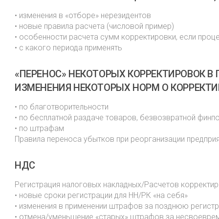
• изменения в «отборе» нерезидентов
• новые правила расчета (числовой пример)
• особенности расчета сумм корректировки, если проц
• с какого периода применять
«ПЕРЕНОС» НЕКОТОРЫХ КОРРЕКТИРОВОК В
ИЗМЕНЕНИЯ НЕКОТОРЫХ НОРМ О КОРРЕКТИР
• по благотворительности
• по бесплатной раздаче товаров, безвозвратной фин
• по штрафам
Правила переноса убытков при реорганизации предпри
НДС
Регистрация налоговых накладных/Расчетов корректир
• новые сроки регистрации для НН/РК «на себя»
• изменения в применении штрафов за позднюю регист
• отмена/уменьшение «старых» штрафов за несвоеврем