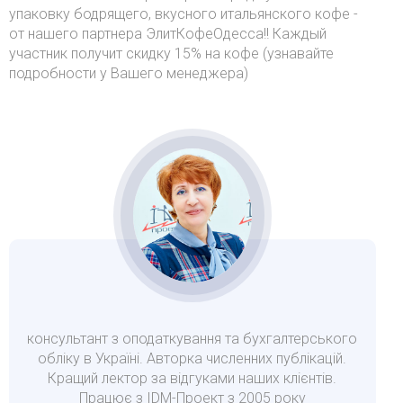
упаковку бодрящего, вкусного итальянского кофе -
от нашего партнера ЭлитКофеОдесса!! Каждый
участник получит скидку 15% на кофе (узнавайте
подробности у Вашего менеджера)
консультант з оподаткування та бухгалтерського
обліку в Україні. Авторка численних публікацій.
Кращий лектор за відгуками наших клієнтів.
Працює з IDM-Проект з 2005 року