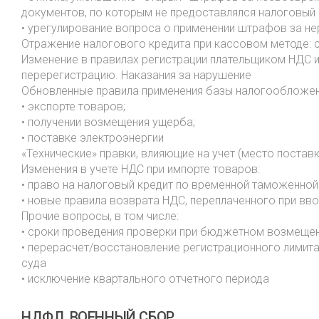
документов, по которым не предоставлялся налоговый 
• урегулирование вопроса о применении штрафов за н
Отражение налогового кредита при кассовом методе: сп
Изменение в правилах регистрации плательщиком НДС и
перерегистрацию. Наказания за нарушение
Обновленные правила применения базы налогообложен
• экспорте товаров;
• получении возмещения ущерба;
• поставке электроэнергии
«Технические» правки, влияющие на учет (место постав
Изменения в учете НДС при импорте товаров:
• право на налоговый кредит по временной таможенной
• новые правила возврата НДС, переплаченного при вв
Прочие вопросы, в том числе:
• сроки проведения проверки при бюджетном возмеще
• перерасчет/восстановление регистрационного лимит
суда
• исключение квартального отчетного периода
НДФЛ, ВОЕННЫЙ СБОР