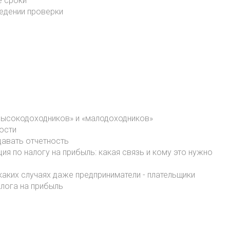
е сроки
ведении проверки
«высокодоходников» и «малодоходников»
ости
давать отчетность
ия по налогу на прибыль: какая связь и кому это нужно
каких случаях даже предприниматели - плательщики
алога на прибыль