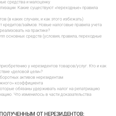
вные средства и малоценку
ртизации. Какие существуют «переходные» правила
в (в каких случаях, и как этого избежать)
ет кредитов/займов. Новые налоговые правила учета
реализовать на практике?
пп основных средств (условия, правила, переходные
 приобретению у нерезидентов товаров/услуг. Кто и как
ствие «деловой цели»?
оборотных активов нерезидентам
нежного» коэффициента
, которые обязаны удерживать налог на репатриацию
иацию. Что изменилось в части доказательства
 ПОЛУЧЕННЫМ ОТ НЕРЕЗИДЕНТОВ: