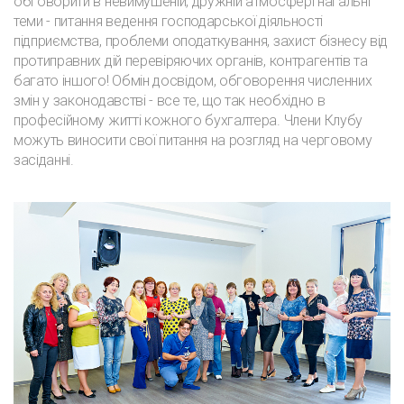
обговорити в невимушеній, дружній атмосфері нагальні
теми - питання ведення господарської діяльності
підприємства, проблеми оподаткування, захист бізнесу від
протиправних дій перевіряючих органів, контрагентів та
багато іншого! Обмін досвідом, обговорення численних
змін у законодавстві - все те, що так необхідно в
професійному житті кожного бухгалтера. Члени Клубу
можуть виносити свої питання на розгляд на черговому
засіданні.