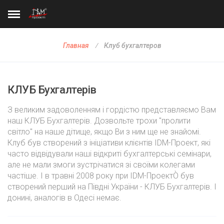
Клуб бухгалтеров
Главная
КЛУБ Бухгалтерів
З великим задоволенням і гордістю представляємо Вам
наш КЛУБ Бухгалтерів. Дозвольте трохи "пролити
світло" на наше дітище, якщо Ви з ним ще не знайомі.
Клуб був створений з ініціативи клієнтів IDM-Проект, які
часто відвідували наші відкриті бухгалтерські семінари,
але не мали змоги зустрічатися зі своїми колегами
частіше. І в травні 2008 року при IDM-ПроектÒ був
створений перший на Півдні України - КЛУБ Бухгалтерів. І
донині, аналогів в Одесі немає.