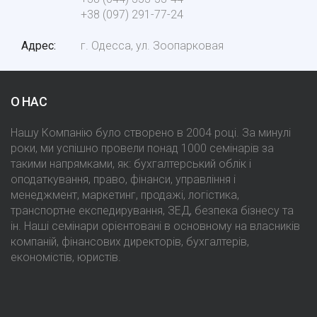
+38 (097) 291-77-24
Адрес
г. Одесса, ул. Зоопарковая
О НАС
Нашу Компанію було створено в 2004 році. За минулі
роки, ми успішно провели понад 1000 семінарів за
такими напрямками, як: бухгалтерський облік і
оподаткування, право, фінанси, управління і
менеджмент, маркетинг, продажі, логістика,
транспортне експедирування, ЗЕД, безпека бізнесу та
ін. Наші семінари орієнтовані в основному на власників
компаній, фінансових директорів, бухгалтерів,
економістів, юристів.