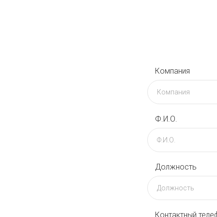
Компания
Ф.И.О.
Должность
Контактный теле