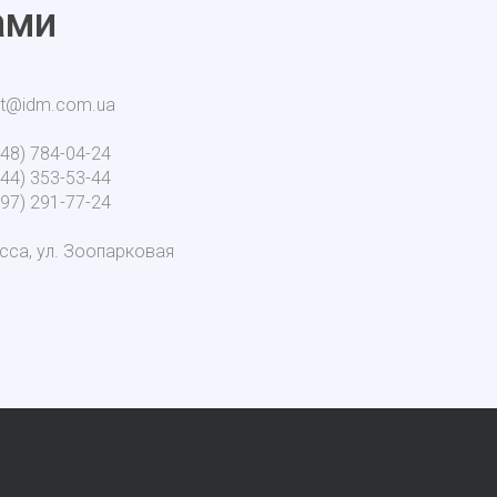
ами
ct@idm.com.ua
048) 784-04-24
044) 353-53-44
097) 291-77-24
есса, ул. Зоопарковая