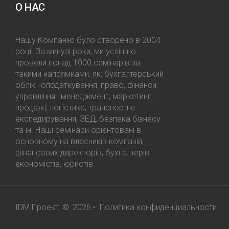
О НАС
Нашу Компанію було створено в 2004
році. За минулі роки, ми успішно
провели понад 1000 семінарів за
такими напрямками, як: бухгалтерський
облік і оподаткування, право, фінанси,
управління і менеджмент, маркетинг,
продажі, логістика, транспортне
експедирування, ЗЕД, безпека бізнесу
та ін. Наші семінари орієнтовані в
основному на власників компаній,
фінансових директорів, бухгалтерів,
економістів, юристів.
IDM Проект
©
2026
•
Политика конфиденциальности