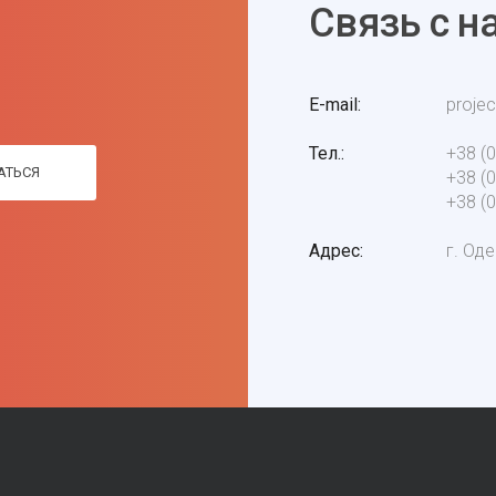
Связь с н
E-mail
proje
Тел.
+38 (
АТЬСЯ
+38 (
+38 (
Адрес
г. Од