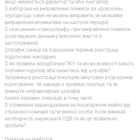
якщо змінюється директор та/або бухгалтер
 заборона на виправлення помилок за «довоєнні»
періоди (що саме не можна виправити, як можливе
виправлення впливатиме на наступні періоди)
 скасування «самоштрафу» при виправленні помилок
(розглядаємо динаміку внесення змін та їх
застосування)
Штрафні санкції за порушення термінів реєстрації
податкових накладних.
 які правила передбачені ПКУ та які можливості мають
платники податків аби захистись від штрафів?
Затримка в реєстрації покупцем мінусових розрахунків
коригування. Чи завжди є провина покупця, та як
уникнути неправомірних штрафів
Аналіз окремих операцій, в тому числі:
 отримання відшкодування за пошкоджене майно від
страхової компанії та/чи винної особи. Коли виникає
необхідність нарахувати ПДВ та як це правильно
зробити?
Податок на прибуток