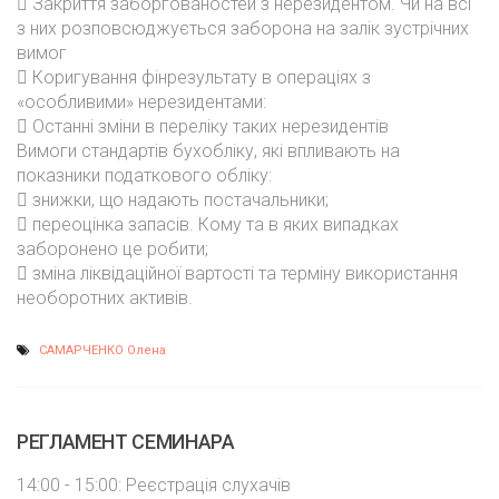
 Закриття заборгованостей з нерезидентом. Чи на всі
з них розповсюджується заборона на залік зустрічних
вимог
 Коригування фінрезультату в операціях з
«особливими» нерезидентами:
 Останні зміни в переліку таких нерезидентів
Вимоги стандартів бухобліку, які впливають на
показники податкового обліку:
 знижки, що надають постачальники;
 переоцінка запасів. Кому та в яких випадках
заборонено це робити;
 зміна ліквідаційної вартості та терміну використання
необоротних активів.
САМАРЧЕНКО Олена
РЕГЛАМЕНТ СЕМИНАРА
14:00 - 15:00: Реєстрація слухачів