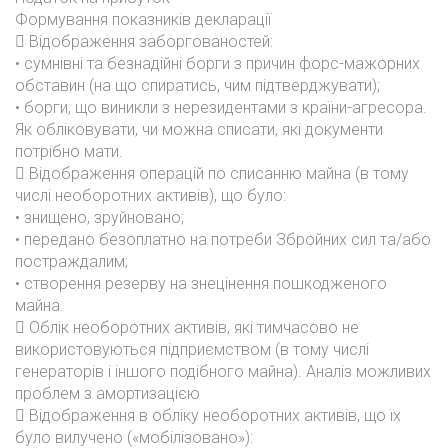
Формування показників декларації
 Відображення заборгованостей:
• сумнівні та безнадійні борги з причин форс-мажорних
обставин (на що спиратись, чим підтверджувати);
• борги, що виникли з нерезидентами з країни-агресора.
Як обліковувати, чи можна списати, які документи
потрібно мати.
 Відображення операцій по списанню майна (в тому
числі необоротних активів), що було:
• знищено, зруйновано;
• передано безоплатно на потреби Збройних сил та/або
постраждалим;
• створення резерву на знецінення пошкодженого
майна.
 Облік необоротних активів, які тимчасово не
використовуються підприємством (в тому числі
генераторів і іншого подібного майна). Аналіз можливих
проблем з амортизацією
 Відображення в обліку необоротних активів, що їх
було вилучено («мобілізовано»):