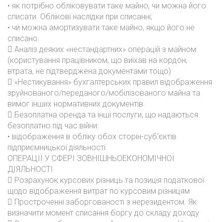
• як потрібно обліковувати таке майно, чи можна його
списати. Облікові наслідки при списанні;
• чи можна амортизувати таке майно, якщо його не
списано.
 Аналіз деяких «нестандартних» операцій з майном
(користування працівником, що виїхав на кордон,
втрата, не підтверджена документами тощо)
 «Нестикування» бухгалтерських правил відображення
зруйнованого/переданого/мобілізованого майна та
вимог інших нормативних документів.
 Безоплатна оренда та інші послуги, що надаються
безоплатно під час війни:
• відображення в обліку обох сторін-суб’єктів
підприємницької діяльності
ОПЕРАЦІЇ У СФЕРІ ЗОВНІШНЬОЕКОНОМІЧНОЇ
ДІЯЛЬНОСТІ
 Розрахунок курсових різниць та позиція податкової
щодо відображення витрат по курсовим різницям
 Простроченні заборгованості з нерезидентом. Як
визначити момент списання боргу до складу доходу