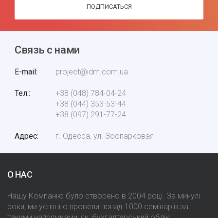
ПОДПИСАТЬСЯ
Связь с нами
E-mail
project@idm.com.ua
Тел.
+38 (048) 784-04-24
+38 (044) 353-53-44
+38 (097) 291-77-24
Адрес
г. Одесса, ул. Зоопарковая
О НАС
Нашу Компанію було створено в 2004 році. За минулі
роки, ми успішно провели понад 1000 семінарів за
такими напрямками, як: бухгалтерський облік і