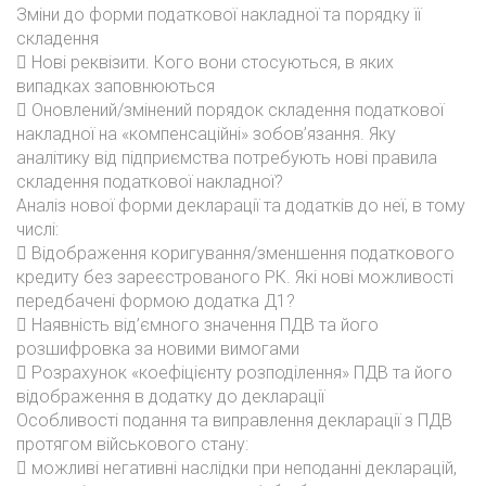
Зміни до форми податкової накладної та порядку її
складення
 Нові реквізити. Кого вони стосуються, в яких
випадках заповнюються
 Оновлений/змінений порядок складення податкової
накладної на «компенсаційні» зобов’язання. Яку
аналітику від підприємства потребують нові правила
складення податкової накладної?
Аналіз нової форми декларації та додатків до неї, в тому
числі:
 Відображення коригування/зменшення податкового
кредиту без зареєстрованого РК. Які нові можливості
передбачені формою додатка Д1?
 Наявність від’ємного значення ПДВ та його
розшифровка за новими вимогами
 Розрахунок «коефіцієнту розподілення» ПДВ та його
відображення в додатку до декларації
Особливості подання та виправлення декларації з ПДВ
протягом військового стану:
 можливі негативні наслідки при неподанні декларацій,