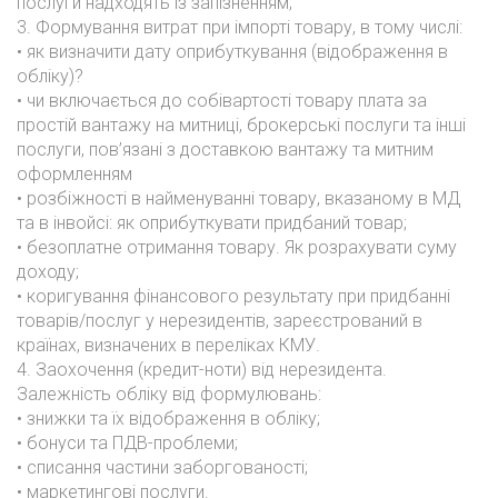
послуги надходять із запізненням;
3. Формування витрат при імпорті товару, в тому числі:
• як визначити дату оприбуткування (відображення в
обліку)?
• чи включається до собівартості товару плата за
простій вантажу на митниці, брокерські послуги та інші
послуги, пов’язані з доставкою вантажу та митним
оформленням
• розбіжності в найменуванні товару, вказаному в МД
та в інвойсі: як оприбуткувати придбаний товар;
• безоплатне отримання товару. Як розрахувати суму
доходу;
• коригування фінансового результату при придбанні
товарів/послуг у нерезидентів, зареєстрований в
країнах, визначених в переліках КМУ.
4. Заохочення (кредит-ноти) від нерезидента.
Залежність обліку від формулювань:
• знижки та їх відображення в обліку;
• бонуси та ПДВ-проблеми;
• списання частини заборгованості;
• маркетингові послуги.