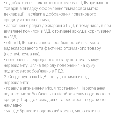
• відображення податкового кредиту з ПДВ при імпорті
товарів в випадку оформлення тимчасової митної
декларації. Наслідки відображення податкового
кредиту «з запізненням»;
• заповнення рядків декларації з ПДВ, в тому числі, в при
виявленні помилок в МД, отриманні аркуша коригування
до МД;
• облік ПДВ при наявності розбіжностей в кількості
задекларованого та фактично отриманого товару
(нестачі, псування);
• повернення непроданого товару постачальнику-
нерезиденту. Вплив періоду повернення на суму
податкових зобов’язань з ПДВ.
2. Оподаткування ПДВ послуг, отриманих від
нерезидента:
• правила визначення місця постачання. Нарахування
податкових зобов’язань та відображення податкового
кредиту. Порядок складання та реєстрації податкової
накладної
• як відображати податковий кредит, якщо акти на