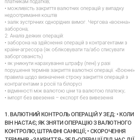
платникам податків;
• можливість закриття валютних операцій у випадку
недоотримання коштів
• залік зустрічних однорідних вимог. Чергова «воєнна»
заборона;
2. Аналіз деяких операцій:
• заборона на здійснення операцій з контрагентами з
країни-агресора (як обліковувати та/або списувати
заборгованість)
• як уникнути нарахування штрафу (пені) у разі
порушення термінів закриття валютної операції. «Воєнні»
правила щодо визначення строку закриття операцій з
контрагентами з росіїї та білорусі
• відмінності між валютою ціни та валютою платежу;
• імпорт без ввезення – експорт без вивезення
1. ВАЛЮТНИЙ КОНТРОЛЬ ОПЕРАЦІЙ У ЗЕД: • КОЛИ
ВІН НАСТАЄ; ЯК ЗНЯТИ ОПЕРАЦІЮ З ВАЛЮТНОГО
КОНТРОЛЮ; ШТРАФНІ САНКЦІЇ; • СКОРОЧЕННЯ
ТЕРМІНІВ «ЗАКРИТТЯ» ЗЕД-ОПЕРАЦІЇ ПІД ЧАС ДІЇ