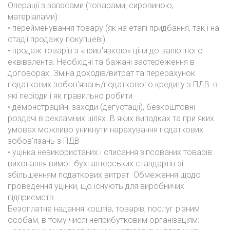
Операції з запасами (товарами, сировиною,
матеріалами):
• перейменування товару (як на етапі придбання, так і на
стадії продажу покупцеві).
• продаж товарів з «прив'язкою» ціни до валютного
еквівалента. Необхідні та бажані застереження в
договорах. Зміна доходів/витрат та перерахунок
податкових зобов'язань/податкового кредиту з ПДВ: в
які періоди і як правильно робити.
• демонстраційні заходи (дегустації), безкоштовні
роздачі в рекламних цілях. В яких випадках та при яких
умовах можливо уникнути нарахування податкових
зобов’язань з ПДВ
• уцінка невикористаних і списання зіпсованих товарів:
виконання вимог бухгалтерських стандартів зі
збільшенням податкових витрат. Обмеження щодо
проведення уцінки, що існують для виробничих
підприємств
Безоплатне надання коштів, товарів, послуг різним
особам, в тому числі неприбутковим організаціям: