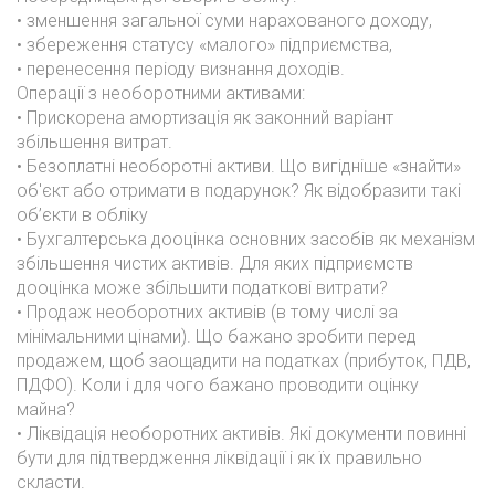
• зменшення загальної суми нарахованого доходу,
• збереження статусу «малого» підприємства,
• перенесення періоду визнання доходів.
Операції з необоротними активами:
• Прискорена амортизація як законний варіант
збільшення витрат.
• Безоплатні необоротні активи. Що вигідніше «знайти»
об'єкт або отримати в подарунок? Як відобразити такі
об’єкти в обліку
• Бухгалтерська дооцінка основних засобів як механізм
збільшення чистих активів. Для яких підприємств
дооцінка може збільшити податкові витрати?
• Продаж необоротних активів (в тому числі за
мінімальними цінами). Що бажано зробити перед
продажем, щоб заощадити на податках (прибуток, ПДВ,
ПДФО). Коли і для чого бажано проводити оцінку
майна?
• Ліквідація необоротних активів. Які документи повинні
бути для підтвердження ліквідації і як їх правильно
скласти.