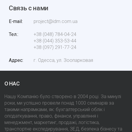
Связь с нами
E-mail
project@idm.com.ua
Тел.
+38 (048) 784-04-24
+38 (044) 353-53-44
+38 (097) 291-77-24
Адрес
г. Одесса, ул. Зоопарковая
О НАС
Нашу Компанію було створено в 2004 році. За минулі
роки, ми успішно провели понад 1000 семінарів за
такими напрямками, як: бухгалтерський облік і
оподаткування, право, фінанси, управління і
менеджмент, маркетинг, продажі, логістика,
транспортне експедирування, ЗЕД, безпека бізнесу та