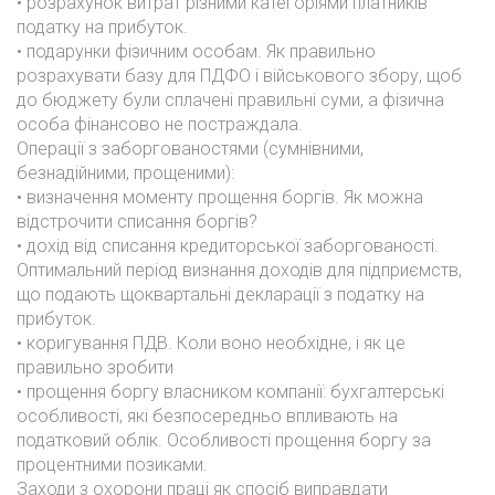
• розрахунок витрат різними категоріями платників
податку на прибуток.
• подарунки фізичним особам. Як правильно
розрахувати базу для ПДФО і військового збору, щоб
до бюджету були сплачені правильні суми, а фізична
особа фінансово не постраждала.
Операції з заборгованостями (сумнівними,
безнадійними, прощеними):
• визначення моменту прощення боргів. Як можна
відстрочити списання боргів?
• дохід від списання кредиторської заборгованості.
Оптимальний період визнання доходів для підприємств,
що подають щоквартальні декларації з податку на
прибуток.
• коригування ПДВ. Коли воно необхідне, і як це
правильно зробити
• прощення боргу власником компанії: бухгалтерські
особливості, які безпосередньо впливають на
податковий облік. Особливості прощення боргу за
процентними позиками.
Заходи з охорони праці як спосіб виправдати