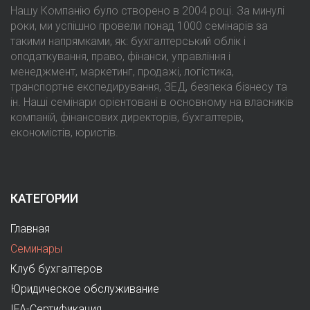
Нашу Компанію було створено в 2004 році. За минулі
роки, ми успішно провели понад 1000 семінарів за
такими напрямками, як: бухгалтерський облік і
оподаткування, право, фінанси, управління і
менеджмент, маркетинг, продажі, логістика,
транспортне експедирування, ЗЕД, безпека бізнесу та
ін. Наші семінари орієнтовані в основному на власників
компаній, фінансових директорів, бухгалтерів,
економістів, юристів.
КАТЕГОРИИ
Главная
Семинары
Клуб бухгалтеров
Юридическое обслуживание
IFA-Сертификация